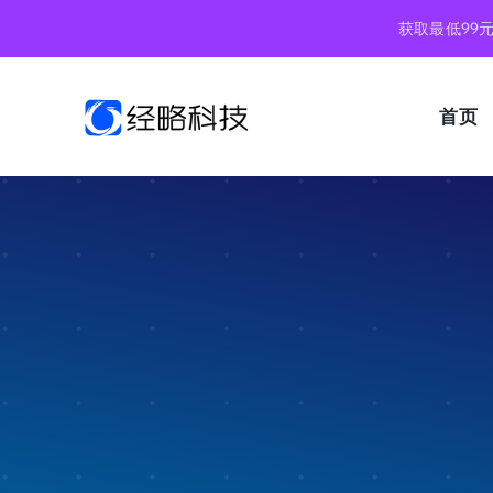
跳
获取最低99
到
内
容
首页