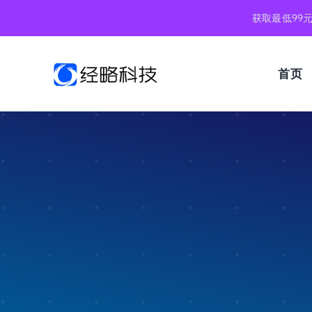
跳
获取最低99
到
内
容
首页