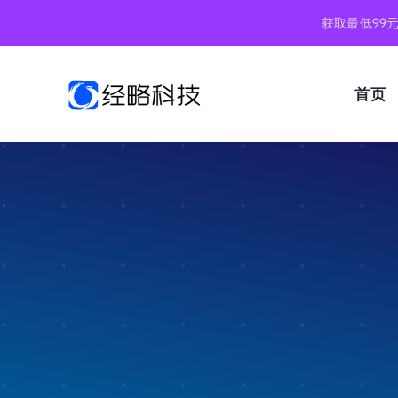
跳
获取最低99
到
内
容
首页