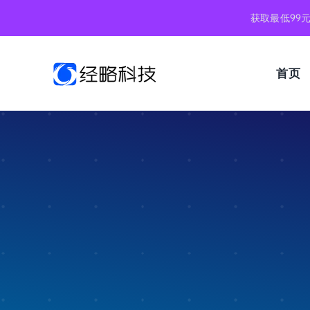
跳
获取最低99
到
内
容
首页