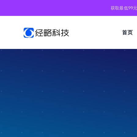
跳
获取最低99
到
内
容
首页