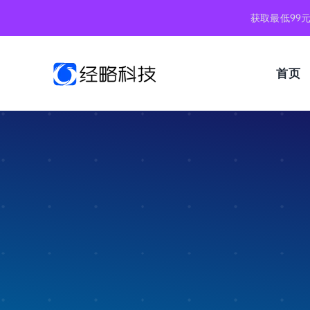
跳
获取最低99
到
内
容
首页