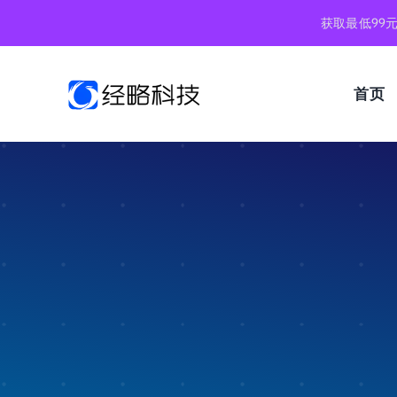
跳
获取最低99
到
内
容
首页