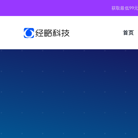
跳
获取最低99
到
内
容
首页