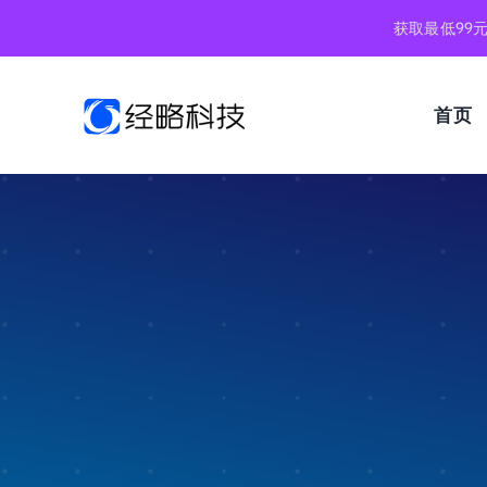
跳
获取最低99
到
内
容
首页