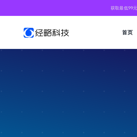
跳
获取最低99
到
内
容
首页