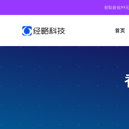
跳
获取最低99
到
内
容
首页