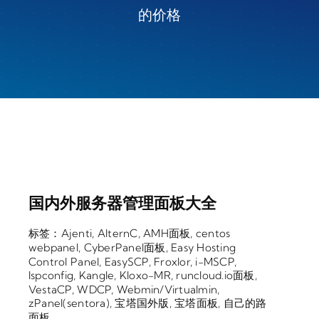
的价格
国内外服务器管理面板大全
标签：
Ajenti
,
AlternC
,
AMH面板
,
centos
webpanel
,
CyberPanel面板
,
Easy Hosting
Control Panel
,
EasySCP
,
Froxlor
,
i-MSCP
,
Ispconfig
,
Kangle
,
Kloxo-MR
,
runcloud.io面板
,
VestaCP
,
WDCP
,
Webmin/Virtualmin
,
zPanel(sentora)
,
宝塔国外版
,
宝塔面板
,
自己的路
面板