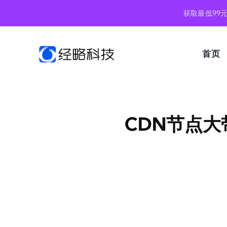
跳
获取最低99
到
内
容
首页
CDN节点大