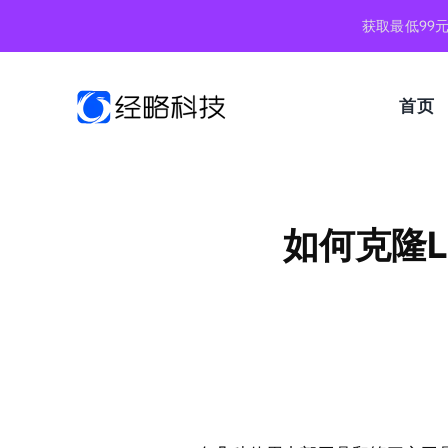
跳
获取最低99
到
内
容
首页
如何克隆L