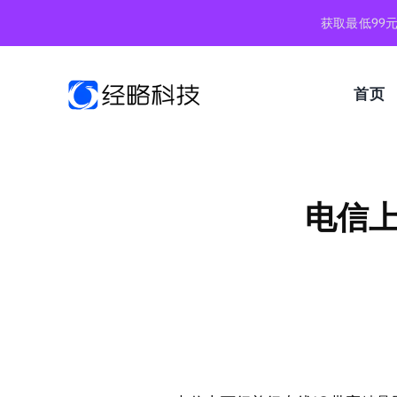
跳
获取最低99
到
内
容
首页
电信上