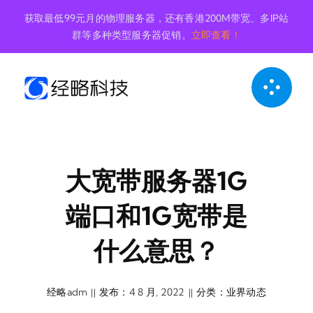
跳
获取最低99元月的物理服务器，还有香港200M带宽、多IP站
到
群等多种类型服务器促销。
立即查看！
内
容
大宽带服务器1G
端口和1G宽带是
什么意思？
经略adm
发布：4 8 月, 2022
分类：
业界动态
||
||