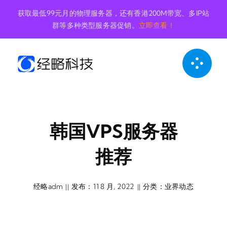
跳
获取最低99元月的物理服务器，还有香港200M带宽、多IP站
到
群等多种类型服务器促销。
立即查看！
内
容
韩国VPS服务器
推荐
经略adm
发布：11 8 月, 2022
分类：
业界动态
||
||