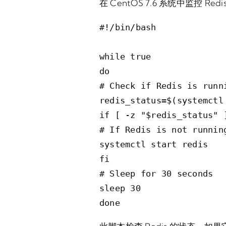
在 CentOS 7.6 系统中监控 R
#!/bin/bash

while true

do

# Check if Redis is runni
redis_status=$(systemctl
if [ -z "$redis_status" ]
# If Redis is not running
systemctl start redis

fi

# Sleep for 30 seconds

sleep 30

done