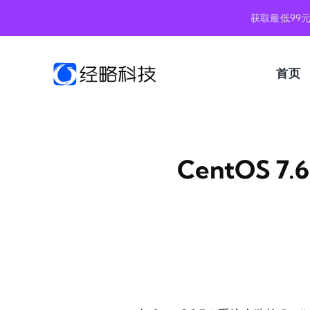
跳
获取最低99
到
内
容
首页
CentOS 