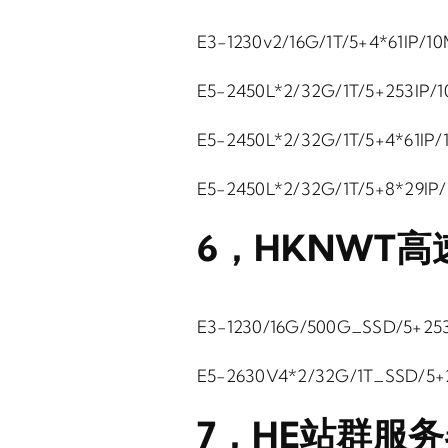
E3-1230v2/16G/1T/5+4*61IP/
E5-2450L*2/32G/1T/5+253IP
E5-2450L*2/32G/1T/5+4*61IP
E5-2450L*2/32G/1T/5+8*29IP
6，HKNWT
E3-1230/16G/500G_SSD/5+25
E5-2630V4*2/32G/1T_SSD/5+
7，HE站群服务