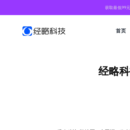
跳
获取最低99
到
内
容
首页
经略科