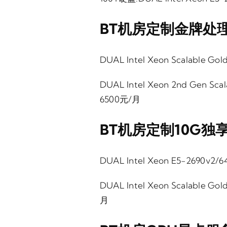
BT机房定制金牌处
DUAL Intel Xeon Scalable Go
DUAL Intel Xeon 2nd Gen Sca
6500元/月
BT机房定制10G独
DUAL Intel Xeon E5-2690v
DUAL Intel Xeon Scalable Go
月