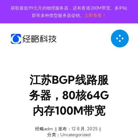
跳
获取最低99元月的物理服务器，还有香港200M带宽、多IP站
到
群等多种类型服务器促销。
立即查看！
内
容
江苏BGP线路服
务器，80核64G
内存100M带宽
经略adm
发布：12 8 月, 2025
||
||
分类：
Uncategorized