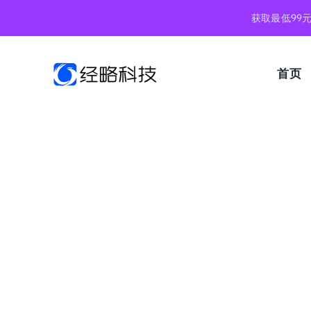
跳
获取最低99
到
内
容
首页