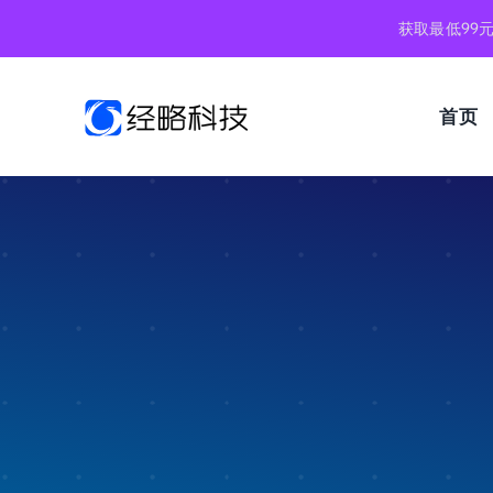
跳
获取最低99
到
内
容
首页