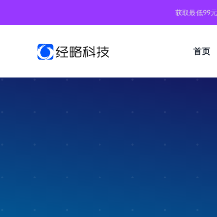
跳
获取最低99
到
内
容
首页