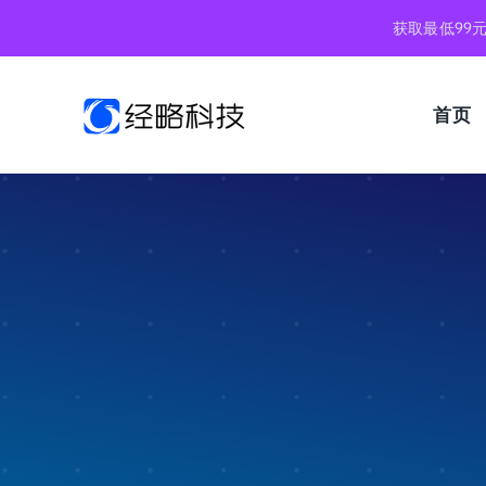
跳
获取最低99
到
内
容
首页