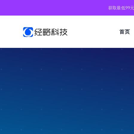
跳
获取最低99
到
内
容
首页