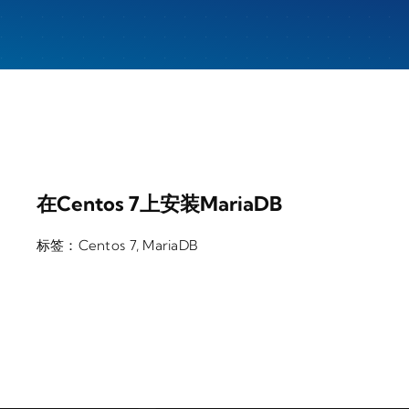
在Centos 7上安装MariaDB
标签：
Centos 7
,
MariaDB