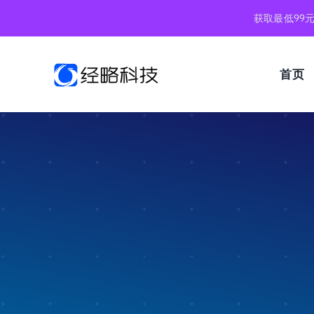
跳
获取最低99
到
内
容
首页