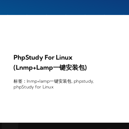
PhpStudy For Linux
(lnmp+lamp一键安装包)
标签：
lnmp+lamp一键安装包
,
phpstudy
,
phpStudy for Linux