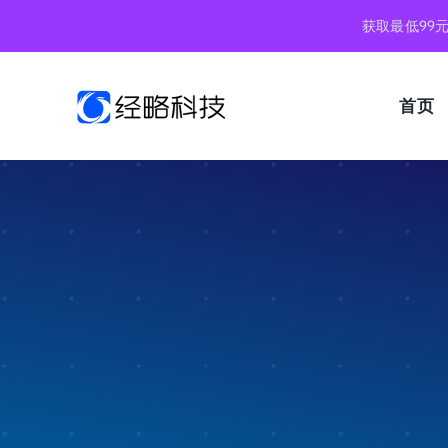
跳
获取最低99
到
内
容
首页