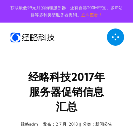
跳
获取最低99元月的物理服务器，还有香港200M带宽、多IP站
到
群等多种类型服务器促销。
立即查看！
内
容
经略科技2017年
服务器促销信息
汇总
经略adm
发布：2 7 月, 2018
分类：
新闻公告
||
||