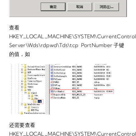
查看
HKEY_LOCAL_MACHINE\SYSTEM\CurrentControlSe
Server\Wds\rdpwd\Tds\tcp PortNumber 子键
的值，如
还需要查看
HKEY_LOCAL_MACHINE\SYSTEM\CurrentControlSe