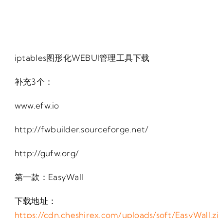
iptables图形化WEBUI管理工具下载
补充3个：
www.efw.io
http://fwbuilder.sourceforge.net/
http://gufw.org/
第一款：EasyWall
下载地址：
https://cdn.cheshirex.com/uploads/soft/EasyWall.z