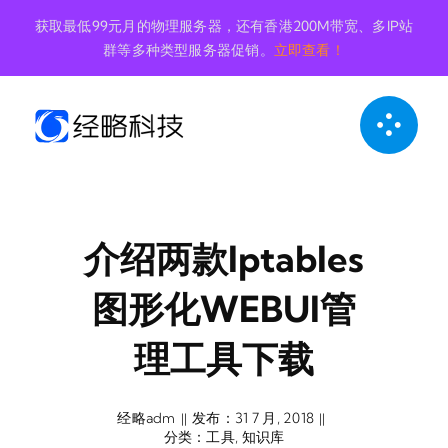
跳
获取最低99元月的物理服务器，还有香港200M带宽、多IP站
到
群等多种类型服务器促销。
立即查看！
内
容
介绍两款iptables
图形化WEBUI管
理工具下载
经略adm
发布：31 7 月, 2018
||
||
分类：
工具
,
知识库