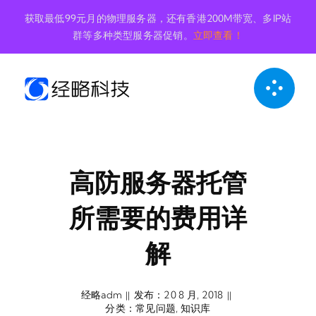
跳
获取最低99元月的物理服务器，还有香港200M带宽、多IP站
到
群等多种类型服务器促销。
立即查看！
内
容
高防服务器托管
所需要的费用详
解
经略adm
发布：20 8 月, 2018
||
||
分类：
常见问题
,
知识库