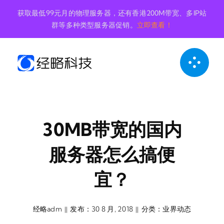
跳
获取最低99元月的物理服务器，还有香港200M带宽、多IP站
到
群等多种类型服务器促销。
立即查看！
内
容
30MB带宽的国内
服务器怎么搞便
宜？
经略adm
发布：30 8 月, 2018
分类：
业界动态
||
||