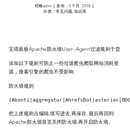
经略adm
发布：5 9 月, 2018
||
||
分类：
常见问题
,
知识库
宝塔面板Apache防火墙User-Agent过滤规则干货
添加以下规则可防止一些垃圾爬虫爬取网站消耗资
源，搜索引擎的爬虫不受影响
防火墙规则
(Abonti|aggregator|AhrefsBot|asterias|BD
把上述规则点编辑,填写进去,再保存, 最后再回到
Apache防火墙首页关闭防火墙,再开启防火墙。