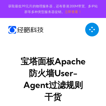
跳
获取最低99元月的物理服务器，还有香港200M带宽、多IP站
到
群等多种类型服务器促销。
立即查看！
内
容
宝塔面板Apache
防火墙User-
Agent过滤规则
干货