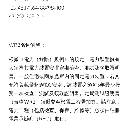
103.48.171.64/88/98-100
43.252.208.2-6
WR2名词解释：
根據《電力（線路）規例》的規定，電力裝置擁有
人須為其電力裝置安排定期檢查、測試及領取證明
書。一般住宅或商業處所內的固定電力裝置，若其
允許負載量超逾100安培，該裝置必須每5年最少接
受一次檢查、測試及領取證明書。定期測試證明書
（表格
WR2
）須遞交至機電工程署加簽。請注意，
電力工程（包括檢查、保養、維修等）必須由註冊
電業承辦商（REC）進行。