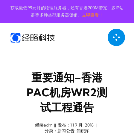
跳
获取最低99元月的物理服务器，还有香港200M带宽、多IP站
到
群等多种类型服务器促销。
立即查看！
内
容
重要通知–香港
PAC机房WR2测
试工程通告
经略adm
发布：11 9 月, 2018
||
||
分类：
新闻公告
,
知识库