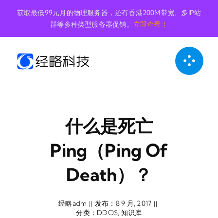
跳
获取最低99元月的物理服务器，还有香港200M带宽、多IP站
到
群等多种类型服务器促销。
立即查看！
内
容
什么是死亡
Ping（Ping Of
Death）？
经略adm
发布：8 9 月, 2017
||
||
分类：
DDOS
,
知识库