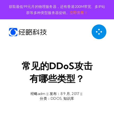
跳
获取最低99元月的物理服务器，还有香港200M带宽、多IP站
到
群等多种类型服务器促销。
立即查看！
内
容
常见的DDoS攻击
有哪些类型？
经略adm
发布：8 9 月, 2017
||
||
分类：
DDOS
,
知识库