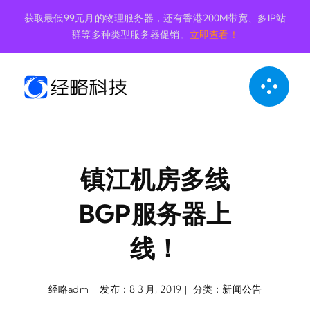
跳
获取最低99元月的物理服务器，还有香港200M带宽、多IP站
到
群等多种类型服务器促销。
立即查看！
内
容
镇江机房多线
BGP服务器上
线！
经略adm
发布：8 3 月, 2019
分类：
新闻公告
||
||