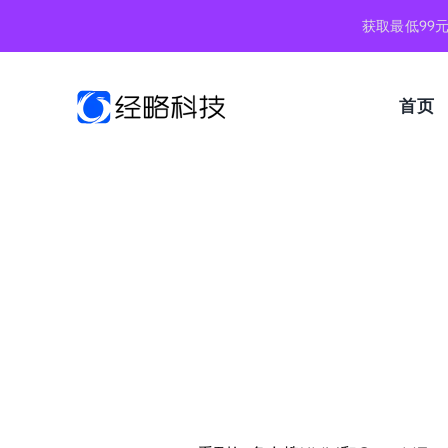
跳
获取最低99
到
内
容
首页