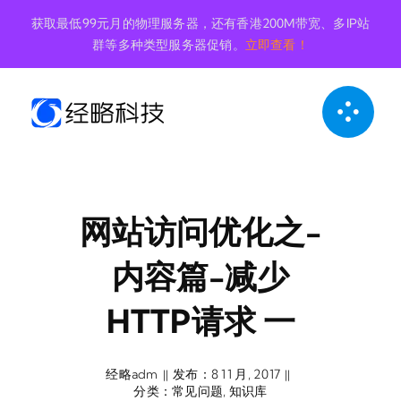
跳
获取最低99元月的物理服务器，还有香港200M带宽、多IP站
到
群等多种类型服务器促销。
立即查看！
内
容
网站访问优化之-
内容篇-减少
HTTP请求 一
经略adm
发布：8 11 月, 2017
||
||
分类：
常见问题
,
知识库