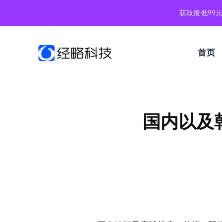
跳
获取最低99
到
内
容
首页
国内以及