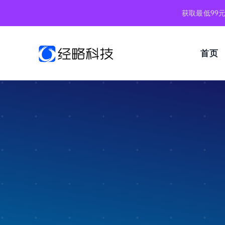
跳
获取最低99
到
内
容
首页