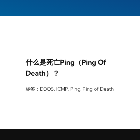
什么是死亡Ping（Ping Of
Death）？
标签：
DDOS
,
ICMP
,
Ping
,
Ping of Death